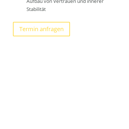
Aufbau von Vertrauen und innerer
Stabilität
Termin anfragen
Wir sind für Sie da!
Unser Team steht Ihnen zur Seite.
Jetzt anfragen